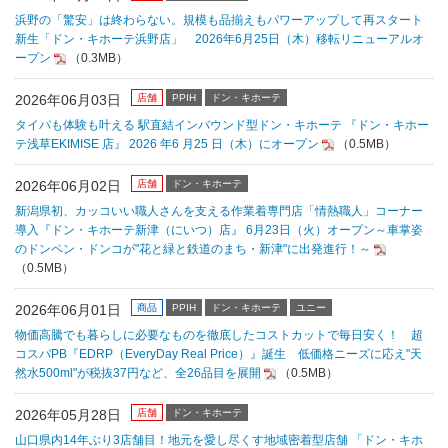
浜野の「驚安」は終わらない。規模も品揃えもパワーアップして再スタート
新生「ドン・キホーテ浜野店」 2026年6月25日（木）移転リニューアルオ
ープン
（0.3MB）
2026年06月03日
店舗
PPIH
ドン・キホーテ
タイパも体験も叶える 駅直結インバウンド型ドン・キホーテ 『ドン・キホー
テ浅草EKIMISE 店』 2026 年6 月25 日（木）にオープン
（0.5MB）
2026年06月02日
店舗
ドン・キホーテ
新潟県初、カッコいい職人さんを支える作業着専門店「情熱職人」コーナー
導入『ドン・キホーテ新津（にいつ）店』 6月23日（火）オープン～車掌姿
のドンペン・ドンコが"花と緑と鉄道のまち・新津"に出発進行！～
（0.5MB）
2026年06月01日
商品
PPIH
ドン・キホーテ
ユニー
物価高騰でも暮らしに必要なものを徹底したコストカットで毎日安く！ 超
コスパPB『EDRP（EveryDay Real Price）』誕生 低価格ニーズに応え"天
然水500ml"が税抜37円など、全26品目を展開
（0.5MB）
2026年05月28日
店舗
ドン・キホーテ
山口県内14年ぶり3店舗目！地元を愛し尽くす地域密着型店舗 「ドン・キホ