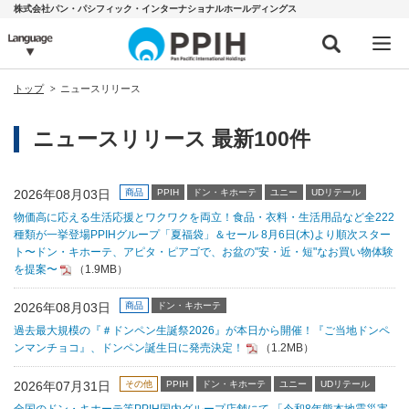
株式会社パン・パシフィック・インターナショナルホールディングス
トップ
ニュースリリース
ニュースリリース 最新100件
2026年08月03日
商品
PPIH
ドン・キホーテ
ユニー
UDリテール
物価高に応える生活応援とワクワクを両立！食品・衣料・生活用品など全222
種類が一挙登場PPIHグループ「夏福袋」＆セール 8月6日(木)より順次スター
ト〜ドン・キホーテ、アピタ・ピアゴで、お盆の"安・近・短"なお買い物体験
を提案〜
（1.9MB）
2026年08月03日
商品
ドン・キホーテ
過去最大規模の『＃ドンペン生誕祭2026』が本日から開催！『ご当地ドンペ
ンマンチョコ』、ドンペン誕生日に発売決定！
（1.2MB）
2026年07月31日
その他
PPIH
ドン・キホーテ
ユニー
UDリテール