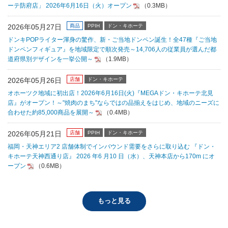
ーテ防府店」 2026年6月16日（火）オープン
（0.3MB）
2026年05月27日
商品
PPIH
ドン・キホーテ
ドンキPOPライター渾身の驚作、新・ご当地ドンペン誕生！全47種『ご当地
ドンペンフィギュア』を地域限定で順次発売～14,706人の従業員が選んだ都
道府県別デザインを一挙公開～
（1.9MB）
2026年05月26日
店舗
ドン・キホーテ
オホーツク地域に初出店！2026年6月16日(火)『MEGAドン・キホーテ北見
店』がオープン！～"焼肉のまち"ならではの品揃えをはじめ、地域のニーズに
合わせた約85,000商品を展開～
（0.4MB）
2026年05月21日
店舗
PPIH
ドン・キホーテ
福岡・天神エリア2 店舗体制でインバウンド需要をさらに取り込む 『ドン・
キホーテ天神西通り店』 2026 年6 月10 日（水）、天神本店から170m にオ
ープン
（0.6MB）
もっと見る