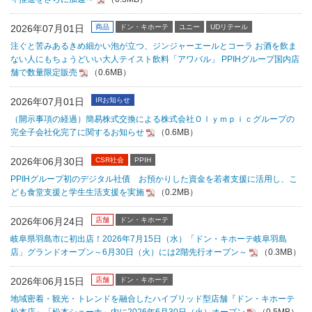
2026年07月01日
商品
ドン・キホーテ
ユニー
UDリテール
注ぐと苦みあるきめ細かい泡が立つ、ジンジャーエールとコーラ お酒を飲ま
ない人にもちょうどいい大人テイスト飲料「アワバル」 PPIHグループ国内店
舗で数量限定販売
（0.6MB）
2026年07月01日
IRお知らせ
（開示事項の経過）簡易株式交換による株式会社Ｏｌｙｍｐｉｃグループの
完全子会社化完了に関するお知らせ
（0.6MB）
2026年06月30日
CSR社会
PPIH
PPIHグループ初のデジタル社債 お預かりした資金を若者支援に活用し、こ
ども食堂支援と学生生活支援を実施
（0.2MB）
2026年06月24日
店舗
ドン・キホーテ
岐阜県羽島市に初出店！2026年7月15日（水）「ドン・キホーテ岐阜羽島
店」グランドオープン～6月30日（火）には2階先行オープン～
（0.3MB）
2026年06月15日
店舗
ドン・キホーテ
地域密着・観光・トレンドを融合したハイブリッド型店舗『ドン・キホーテ