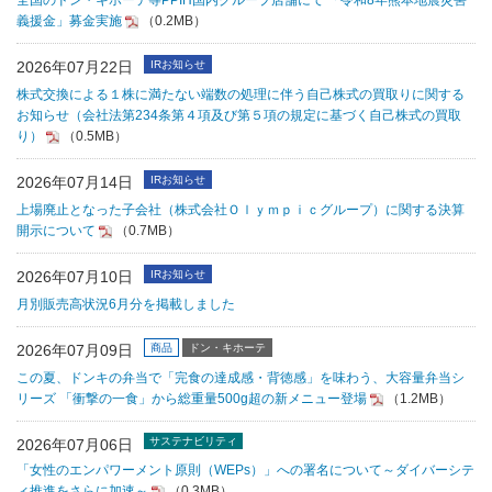
全国のドン・キホーテ等PPIH国内グループ店舗にて 「令和8年熊本地震災害
義援金」募金実施
（0.2MB）
2026年07月22日
IRお知らせ
株式交換による１株に満たない端数の処理に伴う自己株式の買取りに関する
お知らせ（会社法第234条第４項及び第５項の規定に基づく自己株式の買取
り）
（0.5MB）
2026年07月14日
IRお知らせ
上場廃止となった子会社（株式会社Ｏｌｙｍｐｉｃグループ）に関する決算
開示について
（0.7MB）
2026年07月10日
IRお知らせ
月別販売高状況6月分を掲載しました
2026年07月09日
商品
ドン・キホーテ
この夏、ドンキの弁当で「完食の達成感・背徳感」を味わう、大容量弁当シ
リーズ 「衝撃の一食」から総重量500g超の新メニュー登場
（1.2MB）
サステナビリティ
2026年07月06日
「女性のエンパワーメント原則（WEPs）」への署名について～ダイバーシテ
ィ推進をさらに加速～
（0.3MB）