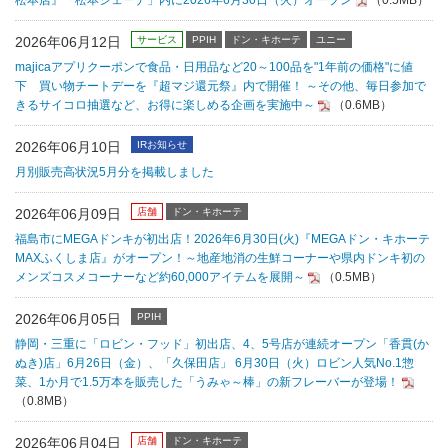
松本店』「松本シェーナ」内に2026年6月30日（火）オープン
（0.5MB）
2026年06月12日
サービス
PPIH
ドン・キホーテ
ユニー
majicaアプリクーポンで食品・日用品など20～100品を"1年前の価格"に値
下 買い物チートデーを『超マジ還元祭』内で開催！ ～その他、毎日参加で
きるサイコロ抽選など、お得に楽しめる企画を実施中～
（0.6MB）
2026年06月10日
IRお知らせ
月別販売高状況5月分を掲載しました
2026年06月09日
店舗
ドン・キホーテ
福島市にMEGAドンキが初出店！2026年6月30日(火)『MEGAドン・キホーテ
MAXふくしま店』がオープン！～地産地消の生鮮コーナーや県内ドンキ初の
メンズコスメコーナーなど約60,000アイテムを展開～
（0.5MB）
2026年06月05日
PPIH
静岡・三重に「ロビン・フッド」初出店、4、5号店が連続オープン「香貫(か
ぬき)店」6月26日（金）、「久保田店」 6月30日（火）ロビン人気No.1惣
菜、1か月で1.5万本を販売した「うみゃ～棒」の新フレーバーが登場！
（0.8MB）
2026年06月04日
店舗
ドン・キホーテ