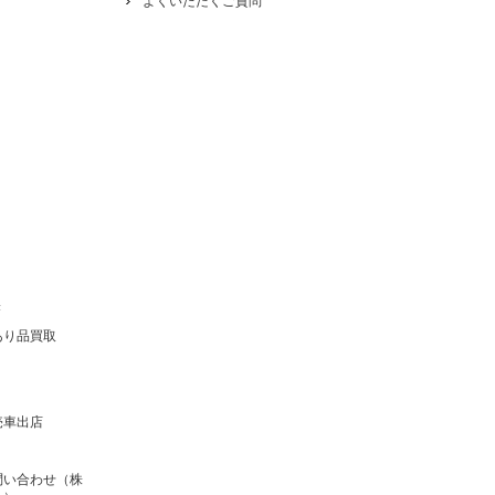
よくいただくご質問
き
あり品買取
売車出店
問い合わせ（株