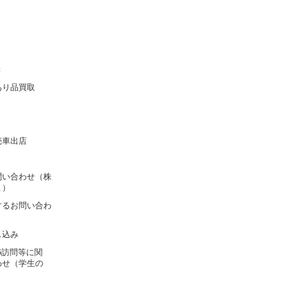
き
あり品買取
売車出店
問い合わせ（株
ま）
するお問い合わ
し込み
G訪問等に関
わせ（学生の