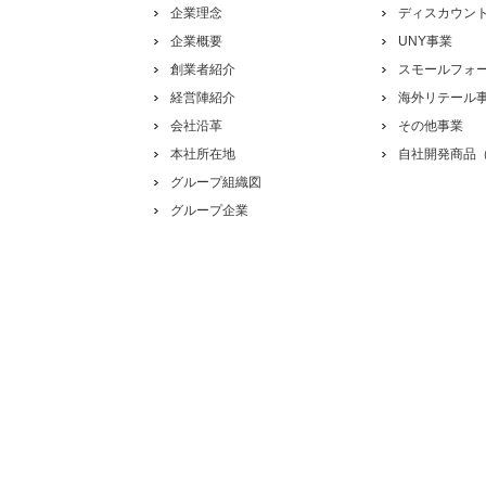
企業理念
ディスカウン
企業概要
UNY事業
創業者紹介
スモールフォ
経営陣紹介
海外リテール
会社沿革
その他事業
本社所在地
自社開発商品（
グループ組織図
グループ企業