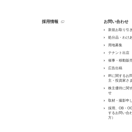
採用情報
お問い合わせ
新規お取り引
処分品・わけ
用地募集
テナント出店
催事・移動販
広告出稿
IRに関するお
主・投資家さ
株主優待に関
せ
取材・撮影申
採用、OB・O
するお問い合
方）