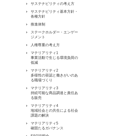
サステナビリティの考え方
サステナビリティ基本方針・
各種方針
推進体制
ステークホルダー・エンゲー
ジメント
人権尊重の考え方
マテリアリティ1
事業活動で生じる環境負荷の
低減
マテリアリティ2
多様性の容認と働きがいのあ
る職場づくり
マテリアリティ3
持続可能な商品調達と責任あ
る販売
マテリアリティ4
地域社会との共生による社会
課題の解決
マテリアリティ5
確固たるガバナンス
ESG説明会