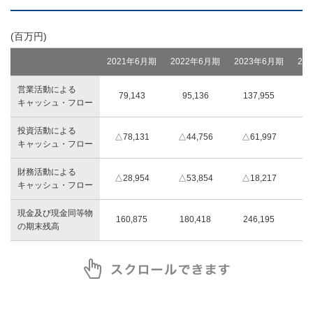
(百万円)
2021年6月期
2022年6月期
2023年6月期
20
営業活動による
79,143
95,136
137,955
1
キャッシュ・フロー
投資活動による
△78,131
△44,756
△61,997
△
キャッシュ・フロー
財務活動による
△28,954
△53,854
△18,217
△1
キャッシュ・フロー
現金及び現金同等物
160,875
180,418
246,195
1
の期末残高