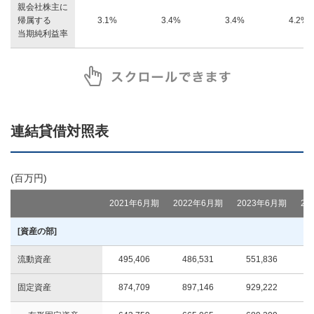
親会社株主に
帰属する
3.1%
3.4%
3.4%
4.2%
当期純利益率
連結貸借対照表
(百万円)
2021年6月期
2022年6月期
2023年6月期
20
[資産の部]
流動資産
495,406
486,531
551,836
固定資産
874,709
897,146
929,222