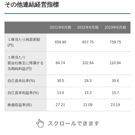
その他連結経営指標
2021年6月期
2022年6月期
2023年6月期
2
１株当たり純資産額
659.90
657.75
759.75
(円)
１株当たり
親会社株主に帰属する
84.74
102.64
110.94
当期純利益(円)
自己資本比率(%)
30.5
28.3
30.6
自己資本利益率(%)
13.6
15.3
15.7
株価収益率(倍)
27.21
21.09
23.19