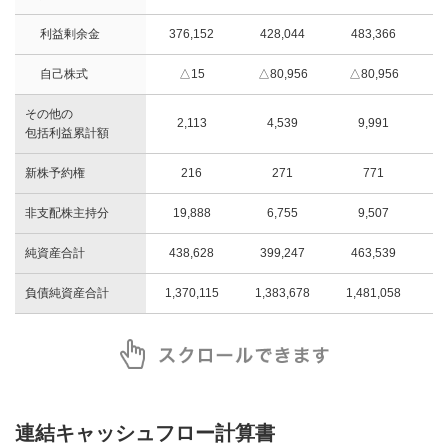
利益剰余金
376,152
428,044
483,366
自己株式
△15
△80,956
△80,956
△
その他の
2,113
4,539
9,991
包括利益累計額
新株予約権
216
271
771
非支配株主持分
19,888
6,755
9,507
純資産合計
438,628
399,247
463,539
負債純資産合計
1,370,115
1,383,678
1,481,058
1
連結キャッシュフロー計算書