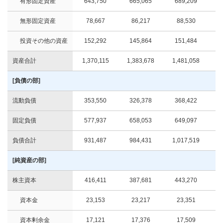
有形固定資産
643,750
665,065
689,209
無形固定資産
78,667
86,217
88,530
投資その他の資産
152,292
145,864
151,484
資産合計
1,370,115
1,383,678
1,481,058
1
[負債の部]
流動負債
353,550
326,378
368,422
固定負債
577,937
658,053
649,097
負債合計
931,487
984,431
1,017,519
[純資産の部]
株主資本
416,411
387,681
443,270
資本金
23,153
23,217
23,351
資本剰余金
17,121
17,376
17,509