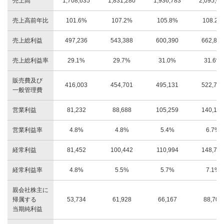
売上高
1,708,635
1,831,280
1,936,783
2,095,07
売上高前年比
101.6%
107.2%
105.8%
108.2%
売上総利益
497,236
543,388
600,390
662,898
売上総利益率
29.1%
29.7%
31.0%
31.6%
販売費及び
416,003
454,701
495,131
522,705
一般管理費
営業利益
81,232
88,688
105,259
140,193
営業利益率
4.8%
4.8%
5.4%
6.7%
経常利益
81,452
100,442
110,994
148,709
経常利益率
4.8%
5.5%
5.7%
7.1%
親会社株主に
帰属する
53,734
61,928
66,167
88,701
当期純利益