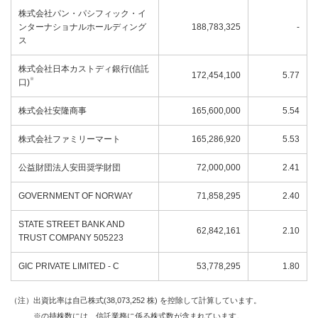
株式会社パン・パシフィック・イ
ンターナショナルホールディング
188,783,325
-
ス
株式会社日本カストディ銀行(信託
172,454,100
5.77
※
口)
株式会社安隆商事
165,600,000
5.54
株式会社ファミリーマート
165,286,920
5.53
公益財団法人安田奨学財団
72,000,000
2.41
GOVERNMENT OF NORWAY
71,858,295
2.40
STATE STREET BANK AND
62,842,161
2.10
TRUST COMPANY 505223
GIC PRIVATE LIMITED - C
53,778,295
1.80
（注）出資比率は自己株式(38,073,252 株) を控除して計算しています。
※の持株数には、信託業務に係る株式数が含まれています。