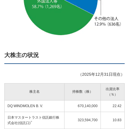
大株主の状況
（2025年12月31日現在）
出資比率
株主名
持株数（株）
（％）
DQ WINDMOLEN B. V.
670,140,000
22.42
日本マスタートラスト信託銀行株
323,594,700
10.83
※
式会社(信託口)