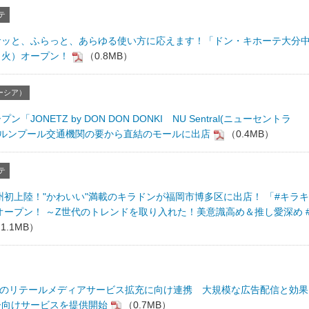
テ
サッと、ふらっと、あらゆる使い方に応えます！「ドン・キホーテ大分
日（火）オープン！
（0.8MB）
ーシア）
ン「JONETZ by DON DON DONKI NU Sentral(ニューセントラ
ラルンプール交通機関の要から直結のモールに出店
（0.4MB）
テ
 九州初上陸！"かわいい"満載のキラドンが福岡市博多区に出店！ 「#キラキ
オープン！ ～Z世代のトレンドを取り入れた！美意識高め＆推し愛深め 
1.1MB）
PPIHのリテールメディアサービス拡充に向け連携 大規模な広告配信と効果
ー向けサービスを提供開始
（0.7MB）