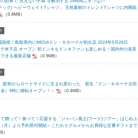
の効果で"見えない不満"を解消する 24時間ニオワない
ーンテック) ヘビーウェイトTシャツ」 天然素材のトレンドTシャツに内閣総
（0.8MB）
テ
面積！鳥取県内にMEGAドン・キホーテが初出店 2024年5月28日
ーテ米子店 オープン 初ドンキもドンキファンも楽しめる！国内外の老若
キできる最新店舗
（0.9MB）
テ
月、駅前からロードサイドに生まれ変わった 新生『ドン・キホーテ太田
日（金）9時に移転オープン！～
（0.4MB）
て贈って！食べて！応援する「ジャパン風土(フード)ツアー」はじめユ
日（月）より予約受付開始～こだわりグルメからお買得な定番ギフトまで
MB）