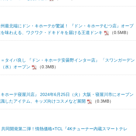
）、本州最北端にドン・キホーテが驚誕！ 『ドン・キホーテむつ店』オープ
覚を味わえる、ワクワク・ドキドキを届ける王道ドンキ
（0.5MB）
＝タイパ良し 『ドン・キホーテ安曇野インター店』 「スワンガーデン
6日（水）オープン
（0.3MB）
キホーテ寝屋川店』 2024年6月25日（火）大阪・寝屋川市にオープン
"を意識したアイテム、キッズ向けコスメなど展開
（0.3MB）
！共同開発第二弾！情熱価格×TCL『4Kチューナー内蔵スマートテレ