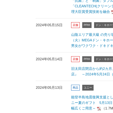
「抗菌」と「制菌」ダブル
「CLEANTECH(クリ
理大臣賞受賞技術を融合
2024年05月15日
店舗
PPIH
ドン・キホー
山陰エリア最大級 の売り場
（火）MEGAドン・キホ
男女がワクワク・ドキド
2024年05月14日
店舗
PPIH
ドン・キホー
旧太田店閉店から約2カ
店』 ～2024年5月24
2024年05月13日
商品
ユニー
能登半島地震復興支援とし
ニー夏のギフト 5月13
幅広くご用意～
（1.7