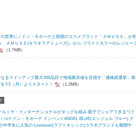
アの世界に／ドン・キホーテと韓国のコスメブランド「ＡＭＵＳＥ」が
Ａ ＡＭＵＳＥ(キラキラアミューズ)』から ブライトカラーのレジャー
（1.7MB）
なるラインアップ最大300品目で地域最安値を目指す「価格総選挙」第
を7/1（月）よりスタート！
（1.2MB）
テ
のナルミヤ・インターナショナルがタッグを組み 親子でシェアできるワク
‼ ドン・キホーテ ドンペン× ANGEL BLUE(エンジェル ブルー) ナ
中学生に人気の Lovetoxic(ラブトキシック)コラボブランドも展開中