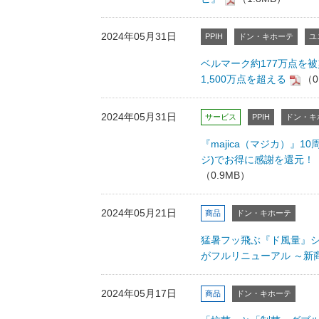
2024年05月31日
PPIH
ドン・キホーテ
ユ
ベルマーク約177万点を
1,500万点を超える
（0
2024年05月31日
サービス
PPIH
ドン・キ
『majica（マジカ）』
ジ)でお得に感謝を還元！ 
（0.9MB）
2024年05月21日
商品
ドン・キホーテ
猛暑フッ飛ぶ『ド風量』シ
がフルリニューアル ～新
2024年05月17日
商品
ドン・キホーテ