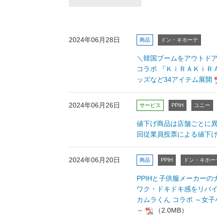
2024年06月28日
商品
ドン・キホーテ
＼韓国ブームをアウトド
コラボ 『ＫｉＲＡＫｉＲ
ッズなど34アイテム展開
2024年06月26日
サービス
PPIH
ユニー
値下げ商品は店舗ごとに異
回従業員投票による値下げ
2024年06月20日
商品
PPIH
ドン・キホー
PPIHと子供服メーカー
ワク・ドキドキ感をリバイバル
カムラくん コラボ ～女子小
～
（2.0MB）