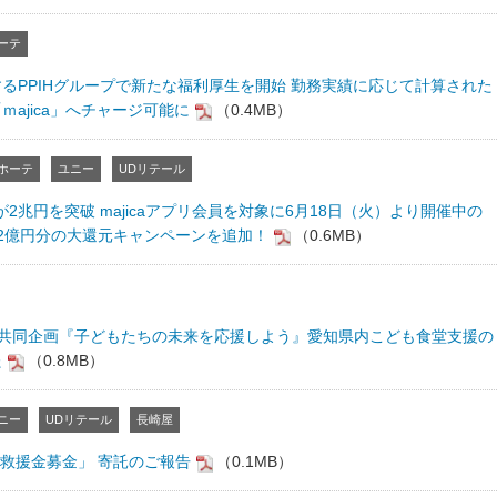
ーテ
るPPIHグループで新たな福利厚生を開始 勤務実績に応じて計算された
ajica」へチャージ可能に
（0.4MB）
ホーテ
ユニー
UDリテール
上高が2兆円を突破 majicaアプリ会員を対象に6月18日（火）より開催中の
2億円分の大還元キャンペーンを追加！
（0.6MB）
ジ共同企画『子どもたちの未来を応援しよう』愛知県内こども食堂支援の
た
（0.8MB）
ニー
UDリテール
長崎屋
震 救援金募金」 寄託のご報告
（0.1MB）