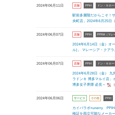
2024年06月11日
店舗
PPIH
ドン・キホー
駅前多層階だからこそ！
央町店」2024年6月25
2024年06月07日
店舗
PPIH
PPRM（マレ
2024年6月14日（金）オープ
ル)」 マレーシア・クア
2024年06月07日
店舗
PPIH
ドン・キホー
2024年6月28日（金）
ラドンキ 博多マルイ店」
博多女子界隈 必見～
（
2024年06月06日
サービス
その他
PPIH
カイバラボ×unerry 
検証を両立可能なメーカ