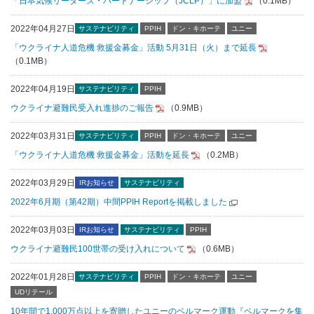
「日本気候リーダーズ・パートナーシップ（JCLP）」に加盟
（0.1MB）
2022年04月27日
サステナビリティ
PPIH
ドン・キホーテ
ユニー
「ウクライナ人道危機 救援金募金」活動 5月31日（火）まで延長
（0.1MB）
2022年04月19日
サステナビリティ
PPIH
ウクライナ避難民受入れ進捗のご報告
（0.9MB）
2022年03月31日
サステナビリティ
PPIH
ドン・キホーテ
ユニー
「ウクライナ人道危機 救援金募金」活動を延長
（0.2MB）
2022年03月29日
IRお知らせ
サステナビリティ
2022年6月期（第42期）中間PPIH Reportを掲載しました
2022年03月03日
IRお知らせ
サステナビリティ
PPIH
ウクライナ避難民100世帯の受け入れについて
（0.6MB）
2022年01月28日
サステナビリティ
PPIH
ドン・キホーテ
ユニー
UDリテール
10年間で1,000万点以上を寄贈したユニーのベルマーク運動『ベルマークを集