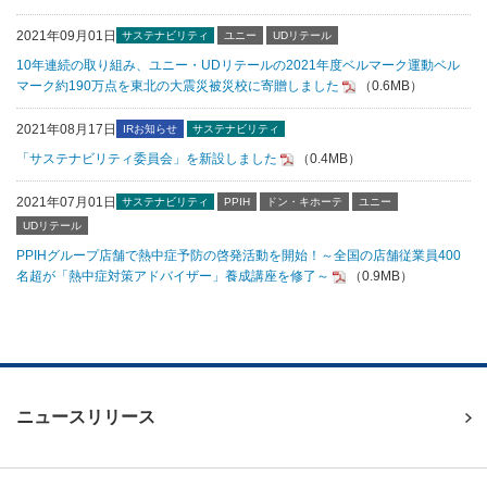
2021年09月01日
サステナビリティ
ユニー
UDリテール
10年連続の取り組み、ユニー・UDリテールの2021年度ベルマーク運動ベル
マーク約190万点を東北の大震災被災校に寄贈しました
（0.6MB）
2021年08月17日
IRお知らせ
サステナビリティ
「サステナビリティ委員会」を新設しました
（0.4MB）
2021年07月01日
サステナビリティ
PPIH
ドン・キホーテ
ユニー
UDリテール
PPIHグループ店舗で熱中症予防の啓発活動を開始！～全国の店舗従業員400
名超が「熱中症対策アドバイザー」養成講座を修了～
（0.9MB）
ニュースリリース