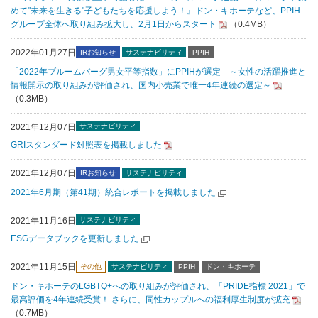
めて"未来を生きる"子どもたちを応援しよう！』ドン・キホーテなど、PPIH
グループ全体へ取り組み拡大し、2月1日からスタート
（0.4MB）
2022年01月27日
IRお知らせ
サステナビリティ
PPIH
「2022年ブルームバーグ男女平等指数」にPPIHが選定 ～女性の活躍推進と
情報開示の取り組みが評価され、国内小売業で唯一4年連続の選定～
（0.3MB）
2021年12月07日
サステナビリティ
GRIスタンダード対照表を掲載しました
2021年12月07日
IRお知らせ
サステナビリティ
2021年6月期（第41期）統合レポートを掲載しました
2021年11月16日
サステナビリティ
ESGデータブックを更新しました
2021年11月15日
その他
サステナビリティ
PPIH
ドン・キホーテ
ドン・キホーテのLGBTQ+への取り組みが評価され、「PRIDE指標 2021」で
最高評価を4年連続受賞！ さらに、同性カップルへの福利厚生制度が拡充
（0.7MB）