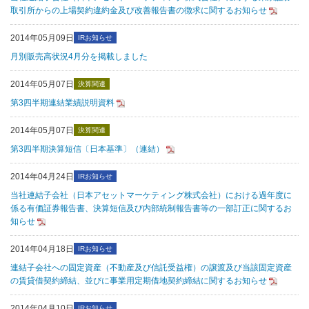
取引所からの上場契約違約金及び改善報告書の徴求に関するお知らせ
2014年05月09日
IRお知らせ
月別販売高状況4月分を掲載しました
2014年05月07日
決算関連
第3四半期連結業績説明資料
2014年05月07日
決算関連
第3四半期決算短信〔日本基準〕（連結）
2014年04月24日
IRお知らせ
当社連結子会社（日本アセットマーケティング株式会社）における過年度に
係る有価証券報告書、決算短信及び内部統制報告書等の一部訂正に関するお
知らせ
2014年04月18日
IRお知らせ
連結子会社への固定資産（不動産及び信託受益権）の譲渡及び当該固定資産
の賃貸借契約締結、並びに事業用定期借地契約締結に関するお知らせ
2014年04月10日
IRお知らせ