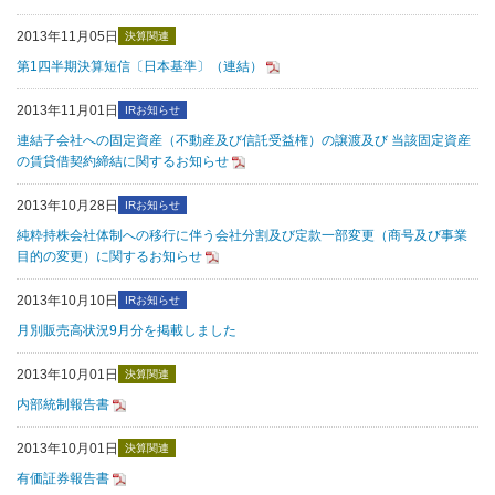
2013年11月05日
決算関連
第1四半期決算短信〔日本基準〕（連結）
2013年11月01日
IRお知らせ
連結子会社への固定資産（不動産及び信託受益権）の譲渡及び 当該固定資産
の賃貸借契約締結に関するお知らせ
2013年10月28日
IRお知らせ
純粋持株会社体制への移行に伴う会社分割及び定款一部変更（商号及び事業
目的の変更）に関するお知らせ
2013年10月10日
IRお知らせ
月別販売高状況9月分を掲載しました
2013年10月01日
決算関連
内部統制報告書
2013年10月01日
決算関連
有価証券報告書