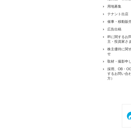
用地募集
テナント出店
催事・移動販
広告出稿
IRに関するお
主・投資家さ
株主優待に関
せ
取材・撮影申
採用、OB・O
するお問い合
方）