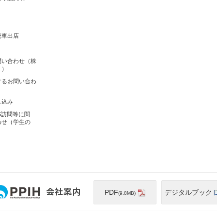
売車出店
問い合わせ（株
ま）
するお問い合わ
し込み
G訪問等に関
わせ（学生の
PDF
デジタルブック
(9.8MB)