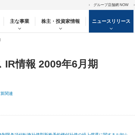
グループ店舗網 NOW
主な事業
株主・投資家情報
ニュースリリース
期
IR情報 2009年6月期
決算関連
転換制限条項付転換社債型新株予約権付社債の繰上償還に関するお知ら