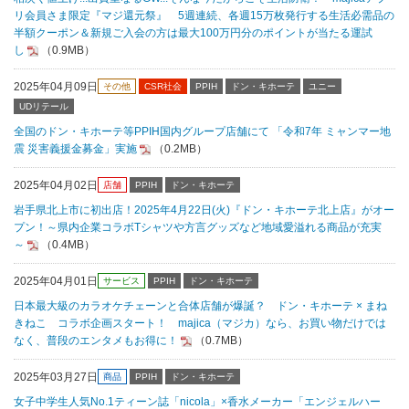
リ会員さま限定『マジ還元祭』 5週連続、各週15万枚発行する生活必需品の
半額クーポン＆新規ご入会の方は最大100万円分のポイントが当たる運試
し
（0.9MB）
2025年04月09日
その他
CSR社会
PPIH
ドン・キホーテ
ユニー
UDリテール
全国のドン・キホーテ等PPIH国内グループ店舗にて 「令和7年 ミャンマー地
震 災害義援金募金」実施
（0.2MB）
2025年04月02日
店舗
PPIH
ドン・キホーテ
岩手県北上市に初出店！2025年4月22日(火)『ドン・キホーテ北上店』がオー
プン！～県内企業コラボTシャツや方言グッズなど地域愛溢れる商品が充実
～
（0.4MB）
2025年04月01日
サービス
PPIH
ドン・キホーテ
日本最大級のカラオケチェーンと合体店舗が爆誕？ ドン・キホーテ × まね
きねこ コラボ企画スタート！ majica（マジカ）なら、お買い物だけでは
なく、普段のエンタメもお得に！
（0.7MB）
2025年03月27日
商品
PPIH
ドン・キホーテ
女子中学生人気No.1ティーン誌「nicola」×香水メーカー「エンジェルハー