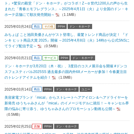
ト」×驚安の殿堂「ドン・キホーテ」がコラボ！Z～α 世代1200人の声から生
まれた「青春エモフレグランス」～2025年4月1日（火）より全国のドン・キ
ホーテ店舗にて順次発売開始～
（1.1MB）
2025年03月24日
商品
その他
PPIH
ドン・キホーテ
みちょぱ こと池田美優さんがゲスト登壇し、最驚トレンド商品が決定！ 『ド
ンキ ヒット商品大賞 2025』開催 ～2025年4月8日（火）14時から公式SNSに
てライブ配信予定～
（0.5MB）
2025年03月21日
商品
サービス
PPIH
ドン・キホーテ
ドン・キホーテが3月20日（木・祝）、3度目のコスメ展示会を開催 #ドンコ
スフェスティバル2025SS 過去最多の国内外68メーカーが参加！今春夏注目
のトレンドアイテムを紹介！
（1.0MB）
2025年03月14日
商品
PPIH
ドン・キホーテ
ユニー
美容家電ブランド「mical」からストレートヘアアイロン＆ヘアドライヤーを
新発売 ゆうちゃみさんが『mical』のイメージモデルに就任！～キャンセル界
隈の悩みに寄り添う、ゆうちゃみさんのプロモーション動画も公開～
（0.5MB）
2025年02月25日
店舗
PPIH
ドン・キホーテ