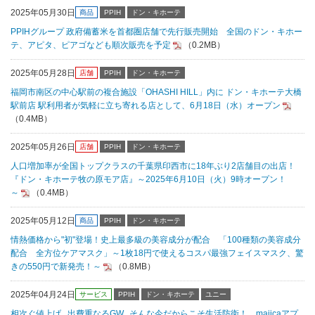
2025年05月30日
商品
PPIH
ドン・キホーテ
PPIHグループ 政府備蓄米を首都圏店舗で先行販売開始 全国のドン・キホー
テ、アピタ、ピアゴなども順次販売を予定
（0.2MB）
2025年05月28日
店舗
PPIH
ドン・キホーテ
福岡市南区の中心駅前の複合施設「OHASHI HILL」内に ドン・キホーテ大橋
駅前店 駅利用者が気軽に立ち寄れる店として、6月18日（水）オープン
（0.4MB）
2025年05月26日
店舗
PPIH
ドン・キホーテ
人口増加率が全国トップクラスの千葉県印西市に18年ぶり2店舗目の出店！
『ドン・キホーテ牧の原モア店』～2025年6月10日（火）9時オープン！
～
（0.4MB）
2025年05月12日
商品
PPIH
ドン・キホーテ
情熱価格から"初"登場！史上最多級の美容成分が配合 「100種類の美容成分
配合 全方位ケアマスク」～1枚18円で使えるコスパ最強フェイスマスク、驚
きの550円で新発売！～
（0.8MB）
2025年04月24日
サービス
PPIH
ドン・キホーテ
ユニー
相次ぐ値上げ...出費重なるGW...そんな今だからこそ生活防衛！ majicaアプ