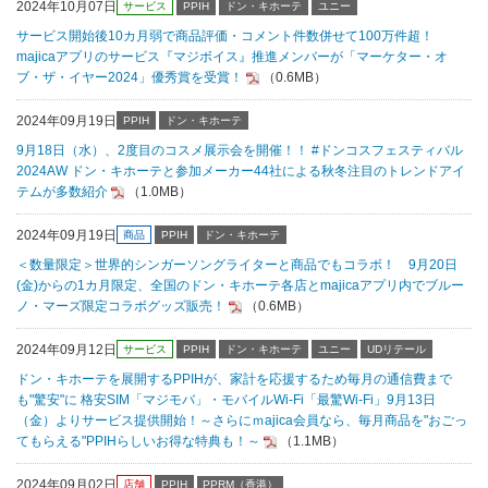
2024年10月07日
サービス
PPIH
ドン・キホーテ
ユニー
サービス開始後10カ月弱で商品評価・コメント件数併せて100万件超！
majicaアプリのサービス『マジボイス』推進メンバーが「マーケター・オ
ブ・ザ・イヤー2024」優秀賞を受賞！
（0.6MB）
2024年09月19日
PPIH
ドン・キホーテ
9月18日（水）、2度目のコスメ展示会を開催！！ #ドンコスフェスティバル
2024AW ドン・キホーテと参加メーカー44社による秋冬注目のトレンドアイ
テムが多数紹介
（1.0MB）
2024年09月19日
商品
PPIH
ドン・キホーテ
＜数量限定＞世界的シンガーソングライターと商品でもコラボ！ 9月20日
(金)からの1カ月限定、全国のドン・キホーテ各店とmajicaアプリ内でブルー
ノ・マーズ限定コラボグッズ販売！
（0.6MB）
2024年09月12日
サービス
PPIH
ドン・キホーテ
ユニー
UDリテール
ドン・キホーテを展開するPPIHが、家計を応援するため毎月の通信費まで
も"驚安"に 格安SIM「マジモバ」・モバイルWi-Fi「最驚Wi-Fi」9月13日
（金）よりサービス提供開始！～さらにｍajica会員なら、毎月商品を"おごっ
てもらえる"PPIHらしいお得な特典も！～
（1.1MB）
2024年09月02日
店舗
PPIH
PPRM（香港）