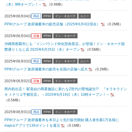
（木）9時オープン！～
（0.4MB）
2025年06月04日
商品
PPIH
ドン・キホーテ
ユニー
PPIHグループ 政府備蓄米の販売店舗（2025年6月4日現在）
（0.2MB）
2025年06月04日
店舗
PPIH
ドン・キホーテ
沖縄県那覇市にも「インバウンド特化型衛星店」が登場！ドン・キホーテ国
際通りくもじ店 2025年6月25日（水）オープン
（0.5MB）
2025年06月03日
商品
PPIH
ドン・キホーテ
ユニー
PPIHグループ 政府備蓄米の販売を全国の店舗へ拡大
（0.2MB）
2025年06月02日
店舗
PPIH
ドン・キホーテ
県内初出店！ 駅直結の商業施設に新たなZ世代の聖地誕生!? 『キラキラドン
キ トナリエ宇都宮店』 ～2025年6月19日（木）10時オープン！～
（0.5MB）
2025年06月01日
商品
PPIH
ドン・キホーテ
PPIHグループ 政府備蓄米を本日より先行販売開始 購入者先着1万名様に
majicaアプリで139ポイントを還元
（0.1MB）