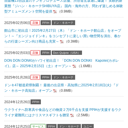
自販機13台設置のドンキプロデュース店舗、渋谷道玄坂通に爆誕！ 実験的新
業態『ジハン・キホーテSHIBUYA店』 国内・海外の方、問わず楽しめる体験
型アミューズメント空間を提供
（0.9MB）
2025年02月06日
店舗
PPIH
ドン・キホーテ
館山市に初出店！2025年2月27日（木）「ドン・キホーテ館山店」をオープ
ン！～『エンジョイドンキ』をコンセプトに楽しい買い物空間を演出、春か
らの行楽シーズン向け商品も充実～
（0.3MB）
2025年02月03日
店舗
PPIH
Don Quijote（USA）
DON DON DONKIがハワイ初出店！ 「DON DON DONKI Kapolei(カポレ
イ)」店～ 2025年2月15日（土）オープン～
（1.6MB）
2025年01月28日
店舗
PPIH
ドン・キホーテ
ドンキ47都道府県制覇！ 最後の出店県・高知県に2025年2月18日(火) 『ド
ン・キホーテ高知店』オープン
（0.8MB）
2024年12月26日
PPIH
ウクライナへ防寒具や食品などの物資２万6千点を支援 PPIHが支援するウク
ライナ避難民にはクリスマスギフトを贈呈
（2.5MB）
2024年12月25日
サービス
PPIH
ドン・キホーテ
ユニー