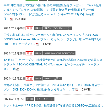
今年1年に感謝して総額1.5億円相当の体験型景品をプレゼント majica会員
の皆さまへ『ミラクル超感謝祭！』抽選で"焼き芋1年間毎日1円クーポ
ン"や"年間パスポート"が当たるキャンペーンを2024年12月25日から開
催！
（0.6MB）
2024年12月06日
店舗
PPIH
PPRM（シンガポール）
日常を彩る日本の味とシンガポール初出店のパスタハウスも 「DON DON
DONKI Bukit Panjang Plaza(ブキ・パンジャン・プラザ)」店 ～2024年12月
20日（金）オープン！～
（1.5MB）
2024年11月28日
店舗
PPIH
MARUKAI CORPORATION
12 月14 日(土)オープン！地域最大級の日本食品の品揃えと本格的な寿司レス
トランを 「TOKYO CENTRAL PCH Torrance（ピーシーエイチ トーラン
ス） 」店
2024年11月21日
店舗
PPIH
PPRM（台湾）
台湾の玄関口、桃園エリアに初出店！2024 年12 月5 日（木）台湾6 号店オー
プン 「DON DON DONKI 桃園 統領( とうりょう） 」店
（0.6MB）
2024年11月15日
PPIH
ドン・キホーテ
ドン・キホーテ「PRIDE指標」最高評価を7年連続受賞 LGBTQ+の活躍支援に