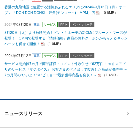
香港の九龍地区に位置する活気あふれるエリアに2024年9月16日（月）オー
プン 「DON DON DONKI 旺角(モンコック) MPM」店
（0.6MB）
2024年08月20日
商品
サービス
PPIH
ドン・キホーテ
8月20日（火）より放映開始！ドン・キホーテの新CMにブルーノ・マーズが
登場！ CM内で登場する『情熱価格』商品の無料クーポンがもらえるキャン
ペーンも併せて開催！
（1.0MB）
2024年07月12日
商品
サービス
PPIH
ドン・キホーテ
サービス開始後7カ月で商品評価・コメント件数併せて62万件！ majicaアプ
リのサービス『マジボイス』 お客さまのダメ出しで改善した商品が発売中 ～
7カ月間の"いいよ！"＆"ビミョー"最多獲得商品も発表！～
（1.4MB）
ニュースリリース