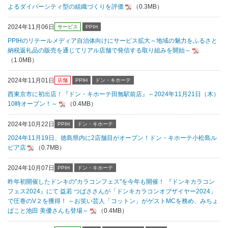
よるダイバーシティ型の組織づくりを評価
（0.3MB）
2024年11月06日
サービス
PPIH
PPIHのリテールメディア自治体向けにサービス拡大～地域の魅力をふるさと
納税返礼品の販売を通じてリアル店舗で発信する取り組みを開始～
（1.0MB）
2024年11月01日
店舗
PPIH
ドン・キホーテ
西東京市に初出店！『ドン・キホーテ田無駅前店』～2024年11月21日（木）
10時オープン！～
（0.4MB）
2024年10月22日
PPIH
ドン・キホーテ
2024年11月19日、徳島県内に2店舗目がオープン！ドン・キホーテ小松島ル
ピア店
（0.7MB）
2024年10月07日
PPIH
ドン・キホーテ
昨年初開催したドンキの"カラコンフェス"を今年も開催！ 『ドンキカラコン
フェス2024』にて 益若 つばささんが「ドンキカラコンオブザイヤー2024」
で圧巻のV２を獲得！ ～お笑い芸人「コットン」がゲストMCを務め、みちょ
ぱこと池田 美優さんも登場～
（0.4MB）