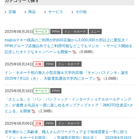
カテゴリーで探す
店舗
商品
サービス
その他
2025年06月26日
サービス
PPIH
ドン・キホーテ
ユニー
majicaマネー残高のご利用が約600店舗から3,000,000カ所以上に驚拡大！
PPIHグループ店舗以外でもご利用可能などこでもマジカ ～サービス開始を
記念したオトクなキャンペーンも開催〜
（0.8MB）
2025年06月24日
店舗
PPIH
ドン・キホーテ
ドン・キホーテ初の無人小型店舗＆大学内店舗 『キャンパスドンキ』誕生
2025年7月1日（火）、大阪電気通信大学内にオープン
（1.0MB）
2025年06月18日
サービス
PPIH
「さとふる」と「パン・パシフィック・インターナショナルホールディング
ス」が連携 お礼品を一度に楽しめるポップアップストア「JIMOTO交差店×さ
とふる」を開催
（1.3MB）
2025年06月06日
店舗
PPIH
ドン・キホーテ
若年層からご高齢者、職人さんのワークウェアまで地域需要を一手に担う
『ドン・キホーテ石岡店』 ～茨城県石岡市に初出店！ 2025年6月26日