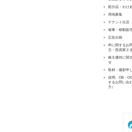
処分品・わけ
用地募集
テナント出店
催事・移動販
広告出稿
IRに関するお
主・投資家さ
株主優待に関
せ
取材・撮影申
採用、OB・O
するお問い合
方）