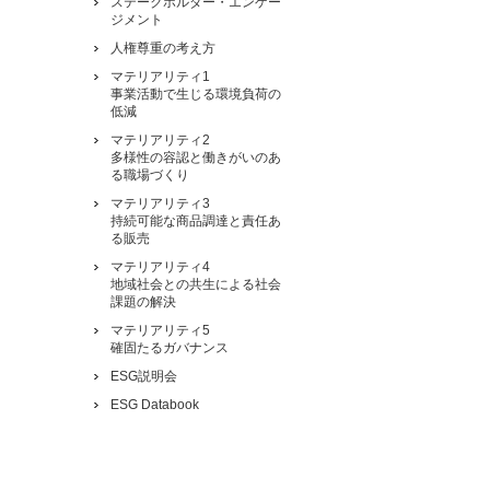
ステークホルダー・エンゲー
ジメント
人権尊重の考え方
マテリアリティ1
事業活動で生じる環境負荷の
低減
マテリアリティ2
多様性の容認と働きがいのあ
る職場づくり
マテリアリティ3
持続可能な商品調達と責任あ
る販売
マテリアリティ4
地域社会との共生による社会
課題の解決
マテリアリティ5
確固たるガバナンス
ESG説明会
ESG Databook