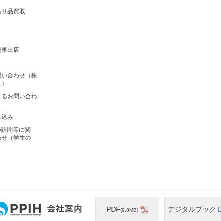
あり品買取
売車出店
問い合わせ（株
ま）
するお問い合わ
し込み
G訪問等に関
わせ（学生の
PDF
デジタルブック
(9.8MB)