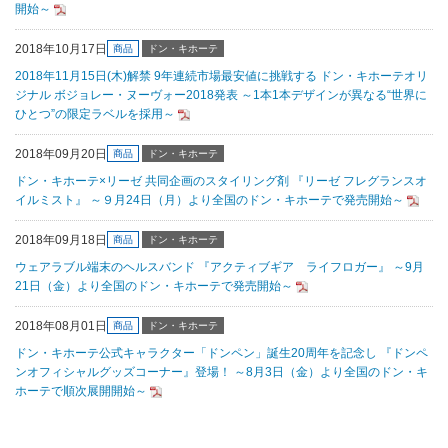
開始～
2018年10月17日
商品
ドン・キホーテ
2018年11月15日(木)解禁 9年連続市場最安値に挑戦する ドン・キホーテオリ
ジナル ボジョレー・ヌーヴォー2018発表 ～1本1本デザインが異なる“世界に
ひとつ”の限定ラベルを採用～
2018年09月20日
商品
ドン・キホーテ
ドン・キホーテ×リーゼ 共同企画のスタイリング剤 『リーゼ フレグランスオ
イルミスト』 ～９月24日（月）より全国のドン・キホーテで発売開始～
2018年09月18日
商品
ドン・キホーテ
ウェアラブル端末のヘルスバンド 『アクティブギア ライフロガー』 ～9月
21日（金）より全国のドン・キホーテで発売開始～
2018年08月01日
商品
ドン・キホーテ
ドン・キホーテ公式キャラクター「ドンペン」誕生20周年を記念し 『ドンペ
ンオフィシャルグッズコーナー』登場！ ～8月3日（金）より全国のドン・キ
ホーテで順次展開開始～