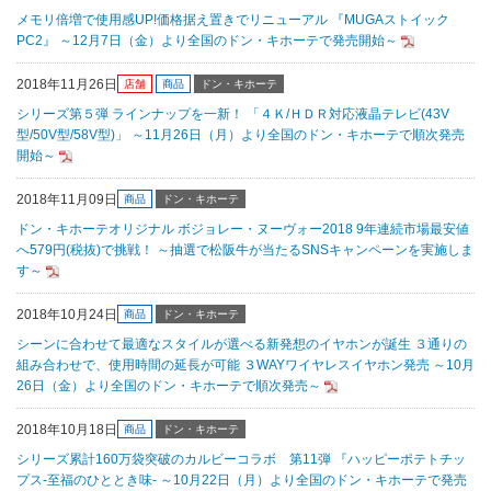
メモリ倍増で使用感UP!価格据え置きでリニューアル 『MUGAストイック
PC2』 ～12月7日（金）より全国のドン・キホーテで発売開始～
2018年11月26日
店舗
商品
ドン・キホーテ
シリーズ第５弾 ラインナップを一新！ 「４Ｋ/ＨＤＲ対応液晶テレビ(43V
型/50V型/58V型)」 ～11月26日（月）より全国のドン・キホーテで順次発売
開始～
2018年11月09日
商品
ドン・キホーテ
ドン・キホーテオリジナル ボジョレー・ヌーヴォー2018 9年連続市場最安値
へ579円(税抜)で挑戦！ ～抽選で松阪牛が当たるSNSキャンペーンを実施しま
す～
2018年10月24日
商品
ドン・キホーテ
シーンに合わせて最適なスタイルが選べる新発想のイヤホンが誕生 ３通りの
組み合わせで、使用時間の延長が可能 ３WAYワイヤレスイヤホン発売 ～10月
26日（金）より全国のドン・キホーテで順次発売～
2018年10月18日
商品
ドン・キホーテ
シリーズ累計160万袋突破のカルビーコラボ 第11弾 『ハッピーポテトチッ
プス‐至福のひととき味‐ ～10月22日（月）より全国のドン・キホーテで発売