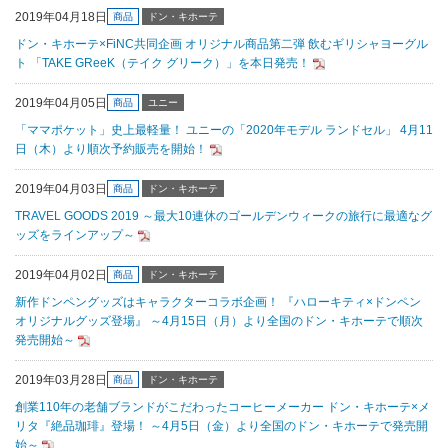
2019年04月18日
商品
ドン・キホーテ
ドン・キホーテ×FiNC共同企画 オリジナル商品第二弾 飲むギリシャヨーグル
ト 「TAKE GReeK（テイク グリーク）」を本日発売！
2019年04月05日
商品
ユニー
「ママポケット」史上最軽量！ ユニーの「2020年モデル ランドセル」 4月11
日（木）より順次予約販売を開始！
2019年04月03日
商品
ドン・キホーテ
TRAVEL GOODS 2019 ～最大10連休のゴールデンウィークの旅行に最適なグ
ッズをラインアップ～
2019年04月02日
商品
ドン・キホーテ
新作ドンペングッズはキャラクターコラボ企画！ 『ハローキティ×ドンペン
オリジナルグッズ登場』 ～4月15日（月）より全国のドン・キホーテで順次
発売開始～
2019年03月28日
商品
ドン・キホーテ
創業110年の老舗ブランドがこだわったコーヒーメーカー ドン・キホーテ×メ
リタ『絶品珈琲』登場！ ～4月5日（金）より全国のドン・キホーテで発売開
始～