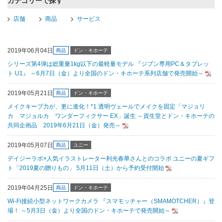
カテゴリーで探す
店舗
商品
サービス
2019年06月04日
商品
ドン・キホーテ
シリーズ第4弾は総重量1kg以下の最軽量モデル 『ジブン専用PC＆タブレッ
ト U1』 ～6月7日（金）より全国のドン・キホーテ系列店舗で発売開始～
2019年05月21日
商品
ドン・キホーテ
メイクキープ力が、更に進化！*1 透明ヴェールでメイクを固定「マジョリ
カ マジョルカ ワンダーフィクサー EX」誕生 ～資生堂とドン・キホーテの
共同企画品 2019年6月21日（金）発売～
2019年05月07日
商品
ユニー
デイジーラボ×人気イラストレーター利光春華さんとのコラボ ユニーの夏ギフ
ト「2019夏の贈りもの」 5月11日（土）から予約受付開始
2019年04月25日
商品
ドン・キホーテ
Wi-Fi接続小型ネットワークカメラ 『スマモッチャー（SMAMOTCHER）』登
場！ ～5月3日（金）より全国のドン・キホーテで発売開始～