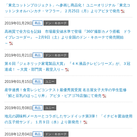
「東北コットンプロジェクト」へ参画し商品化！ ユニーオリジナル「東北コ
ットンタオルハンカチ・マフラー」 ２月25日（月）よりアピタで発売
2019年01月29日
商品
ドン・キホーテ
高画質で全方位を記録 市場最安値水準で登場 『360°撮影カメラ搭載 ドラ
イブレコーダー』 ～2月9日（土）より全国のドン・キホーテで発売開始
～
2019年01月21日
商品
ドン・キホーテ
第６回『ジェネリック家電製品大賞』 『４Ｋ液晶テレビシリーズ』が、３冠
達成！ ～大賞・部門賞・殿堂入り～
2019年01月15日
商品
ユニー
産学連携！食育レシピコンテスト最優秀賞受賞 名古屋女子大学の学生監修
「鯖と豆乳のほっこり丼」 アピタ・ピアゴ76店舗にて発売
2019年01月08日
商品
ユニー
地元の調味料メーカーとコラボしたサンドイッチ第3弾！ 「イチビキ醤油使用
の玉子焼サンド」 １月９日（水）より新発売！
2018年12月04日
商品
ドン・キホーテ