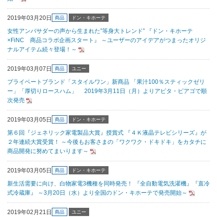
2019年03月20日
商品
ドン・キホーテ
女性アンバサダーの声から生まれた”等身大トレンド” 『ドン・キホーテ
×FiNC 商品コラボ企画スタート』 ～ユーザーのアイデアがつまったオリジ
ナルアイテム続々登場！～
2019年03月07日
商品
ユニー
プライベートブランド「スタイルワン」新商品 「果汁100％スティックゼリ
ー」「厚切りロースハム」 2019年3月11日（月）よりアピタ・ピアゴで順
次発売
2019年03月05日
商品
ドン・キホーテ
第６回『ジェネリック家電製品大賞』授賞式 『４Ｋ液晶テレビシリーズ』が
２年連続大賞受賞！ ～今後もお客さまの「ワクワク・ドキドキ」をカタチに
商品開発に努めてまいります～
2019年03月05日
商品
ドン・キホーテ
新生活需要に向け、白物家電3機種を同時発売！ 『全自動電気洗濯機』『直冷
式冷蔵庫』 ～3月20日（水）より全国のドン・キホーテで発売開始～
2019年02月21日
商品
ユニー